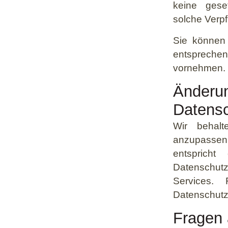
keine geset
solche Verpf
Sie können 
entspreche
vornehmen.
Än
Datens
Wir behalt
anzupassen,
entsprich
Datenschut
Services.
Datenschutz
Fragen 