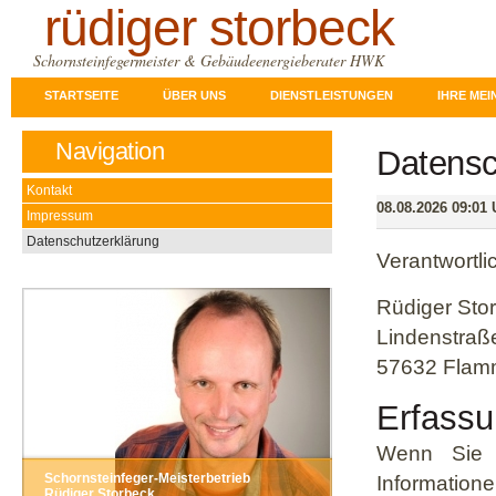
rüdiger storbeck
Schornsteinfegermeister & Gebäudeenergieberater HWK
STARTSEITE
ÜBER UNS
DIENSTLEISTUNGEN
IHRE ME
Navigation
Datensc
Kontakt
08.08.2026 09:01 
Impressum
Datenschutzerklärung
Verantwortli
Rüdiger Sto
Lindenstraß
57632 Flam
Erfassu
Wenn Sie a
Schornsteinfeger-Meisterbetrieb
Informatione
Rüdiger Storbeck