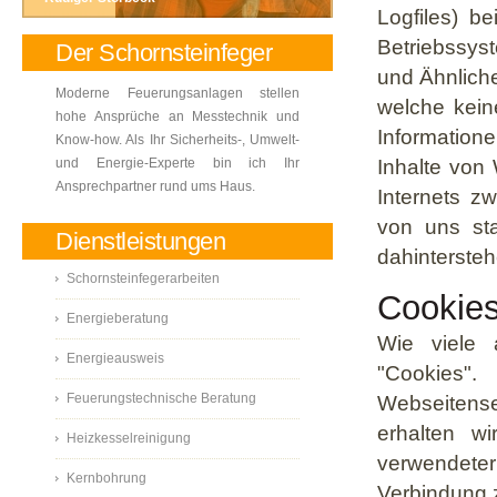
Logfiles) b
Betriebssys
Der Schornsteinfeger
und Ähnliche
Moderne Feuerungsanlagen stellen
welche kein
hohe Ansprüche an Messtechnik und
Information
Know-how. Als Ihr Sicherheits-, Umwelt-
und Energie-Experte bin ich Ihr
Inhalte von 
Ansprechpartner rund ums Haus.
Internets z
von uns sta
Dienstleistungen
dahintersteh
Schornsteinfegerarbeiten
Cookie
Energieberatung
Wie viele
Energieausweis
"Cookies"
Feuerungstechnische Beratung
Webseitense
erhalten w
Heizkesselreinigung
verwendeter
Kernbohrung
Verbindung z