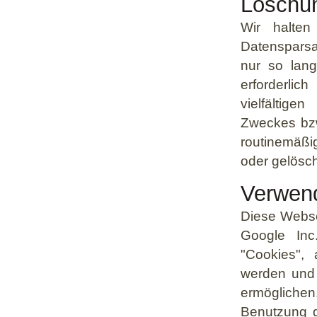
Löschun
Wir halte
Datensparsa
nur so lan
erforderli
vielfältige
Zweckes bzw
routinemäßi
oder gelösch
Verwend
Diese Webse
Google Inc
"Cookies",
werden und 
ermöglichen
Benutzung d