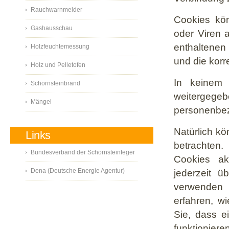
Rauchwarnmelder
Cookies kö
Gashausschau
oder Viren 
enthaltenen 
Holzfeuchtemessung
und die kor
Holz und Pelletofen
In keinem 
Schornsteinbrand
weitergege
Mängel
personenbez
Natürlich k
Links
betrachten. 
Bundesverband der Schornsteinfeger
Cookies ak
Dena (Deutsche Energie Agentur)
jederzeit ü
verwenden 
erfahren, w
Sie, dass e
funktioniere